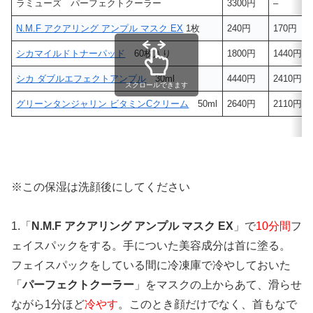
ラミューズ パーフェクトクーラー
3300円
–
N.M.F アクアリング アンプル マスク EX
1枚
240円
170円
シカマイルドトナーパッド
60枚入り
1800円
1440円
シカ ダブルエフェクトアンプル
30ml
4440円
2410円
スクロールできます
グリーンタンジャリン ビタミンCクリーム
50ml
2640円
2110円
※この保湿は洗顔後にしてください
1.「
​N.M.F アクアリング アンプル マスク EX
」で
10分間
フ
ェイスパックをする。手についた美容成分は首に塗る。
フェイスパックをしている間に冷凍庫で冷やしておいた
「
パーフェクトクーラー
」をマスクの上からあて、滑らせ
ながら1分ほど
冷やす
。このとき顔だけでなく、首もなで