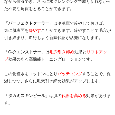
ながら保湿でき、さらに水クレンジングで取り切れなかっ
た不要な角質をとることができます。
「
パーフェクトクーラー
」は冷凍庫で冷やしておけば、一
気に肌表面を
冷やす
ことができます。冷やすことで毛穴が
引き締まり、血行もよく新陳代謝が活発になります。
「
C-クエンストナー
」は
毛穴引き締め
効果と
リフトアッ
プ
効果のある高機能トーニングローションです。
この化粧水をコットンにとり
パッティング
することで、保
湿しつつ、さらに毛穴引き締め効果がアップします。
「
タカミスキンピール
」は肌の
代謝を高める
効果がありま
す。