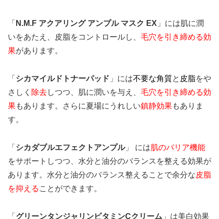
「
​N.M.F アクアリング アンプル マスク EX
」には肌に潤
いをあたえ、皮脂をコントロールし、
毛穴を引き締める効
果
があります。
「
シカマイルドトナーパッド
」には
不要な角質
と
皮脂
をや
さしく
除去
しつつ、肌に潤いを与え、
毛穴を引き締める効
果
もあります。さらに夏場にうれしい
鎮静効果
もありま
す。
「
シカダブルエフェクトアンプル
」 には
肌のバリア機能
をサポートしつつ、水分と油分のバランスを整える効果が
あります。水分と油分のバランス整えることで余分な
皮脂
を抑える
ことができます。
「
グリーンタンジャリンビタミンCクリーム
」は美白効果