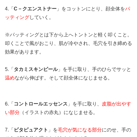
4.「
C－クエンストナー
」をコットンにとり、顔全体を
パ
ッティング
していく。
※パッティングとは下から上へトントンと軽く叩くこと。
叩くことで風がおこり、肌が冷やされ、毛穴を引き締める
効果があります。
5.「
タカミスキンピール
」を手に取り、手のひらでサッと
温め
ながら伸ばす。そして顔全体になじませる。
6.「
コントロールエッセンス
」を手に取り、
皮脂が出やす
い部分
（イラストの赤丸）になじませる。
7.「
ビタピュアクト
」を
毛穴が気になる部分
にのせ、手の