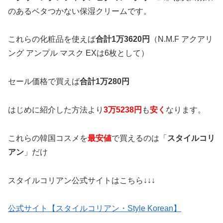
のあるベタつかない保湿クリームです。
これらの化粧品を使えば
合計1万3620円
（​N.M.F アクアリ
ング アンプル マスク EXは6枚として）
セール価格で買えば
合計1万280円
はじめに紹介した方法より
3万5238円
も
安く
なります。
これらの韓国コスメを
最安値
で買えるのは「
スタイルコリ
アン
」だけ
スタイルコリアン公式サイトはこちら↓↓↓
公式サイト【スタイルコリアン・Style Korean】