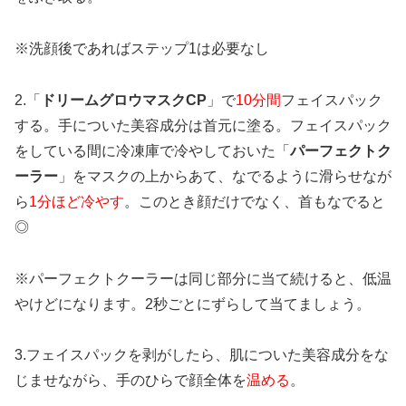
※洗顔後であればステップ1は必要なし
2.「
ドリームグロウマスクCP
」で
10分間
フェイスパック
する。手についた美容成分は首元に塗る。フェイスパック
をしている間に冷凍庫で冷やしておいた「
パーフェクトク
ーラー
」をマスクの上からあて、なでるように滑らせなが
ら
1分ほど冷やす
。このとき顔だけでなく、首もなでると
◎
※パーフェクトクーラーは同じ部分に当て続けると、低温
やけどになります。2秒ごとにずらして当てましょう。
3.フェイスパックを剥がしたら、肌についた美容成分をな
じませながら、手のひらで顔全体を
温める
。