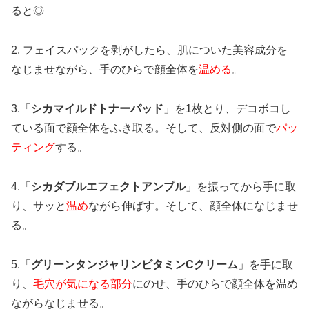
ると◎
2. フェイスパックを剥がしたら、肌についた美容成分を
なじませながら、手のひらで顔全体を
温める
。
3.「
シカマイルドトナーパッド
」を1枚とり、デコボコし
ている面で顔全体をふき取る。そして、反対側の面で
パッ
ティング
する。
4.「
シカダブルエフェクトアンプル
」を振ってから手に取
り、サッと
温め
ながら伸ばす。そして、顔全体になじませ
る。
5.「
グリーンタンジャリンビタミンCクリーム
」を手に取
り、
毛穴が気になる部分
にのせ、手のひらで顔全体を温め
ながらなじませる。